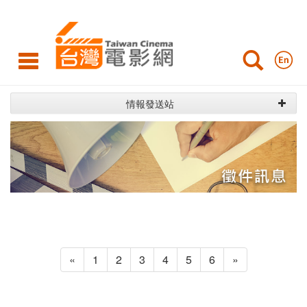
台
灣
電
影
情報發送站
網
«
1
2
3
4
5
6
»