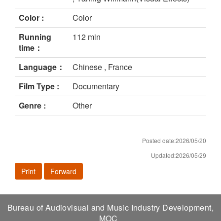
Color :
Color
Running
112 min
time：
Language：
Chinese , France
Film Type :
Documentary
Genre :
Other
Posted date:2026/05/20
Updated:2026/05/29
Print
Forward
Bureau of Audiovisual and Music Industry Development,
MOC