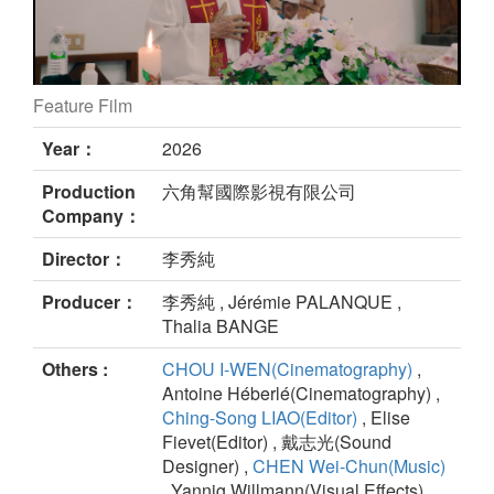
Feature Film
All Things to All still
Year：
2026
Production
六角幫國際影視有限公司
Company：
Director：
李秀純
Producer：
李秀純 , Jérémie PALANQUE ,
Thalia BANGE
Others :
CHOU I-WEN(Cinematography)
,
Antoine Héberlé(Cinematography) ,
Ching-Song LIAO(Editor)
, Elise
Fievet(Editor) , 戴志光(Sound
Designer) ,
CHEN Wei-Chun(Music)
, Yannig Willmann(Visual Effects)