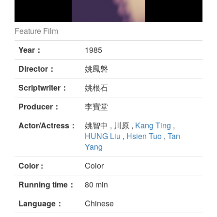
Feature Film
still
Year：
1985
Director：
姚鳳磐
Scriptwriter：
姚根石
Producer：
李寶堂
Actor/Actress：
姚智中 , 川原 ,
Kang Ting
,
HUNG Liu
,
Hsien Tuo
,
Tan
Yang
Color :
Color
Running time：
80 min
Language：
Chinese