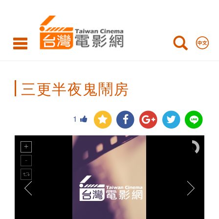
Taiwan
Cinema
三更半夜鬼鬧房
1