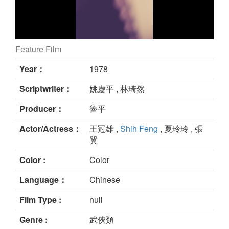
Feature Film
五花箭神 still
Year：
1978
Scriptwriter：
姚慶平 , 林琦然
Producer：
魯平
Actor/Actress：
王冠雄 ,
Shih Feng
, 夏玲玲 , 張
翼
Color :
Color
Language：
Chinese
Film Type :
null
Genre :
武俠類