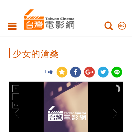
Taiwan
Cinema
少女的滄桑
1