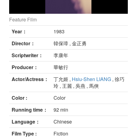
Feature Film
still
Year：
1983
Director：
韓保璋 , 金正勇
Scriptwriter：
李康年
Producer：
華敏行
Actor/Actress：
丁允姬 ,
Hsiu-Shen LIANG
, 徐巧
玲 , 王麗 , 吳燕 , 馬俠
Color :
Color
Running time：
92 min
Language：
Chinese
Film Type :
Fiction