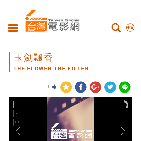
THE
FLOWER
THE
KILLER
玉劍飄香
THE FLOWER THE KILLER
1