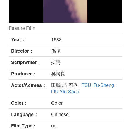
Feature Film
THE FLOWER THE KILLER still
Year：
1983
Director：
孫陽
Scriptwriter：
孫陽
Producer：
吳漢良
Actor/Actress：
田鵬 , 苗可秀 ,
TSUI Fu-Sheng
,
LIU Yin-Shan
Color :
Color
Language：
Chinese
Film Type :
null