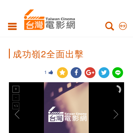
Taiwan
Cinema
成功嶺2全面出擊
1