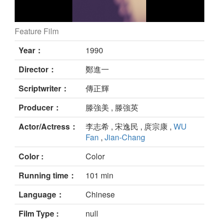
Feature Film
still
Year：
1990
Director：
鄭進一
Scriptwriter：
傳正輝
Producer：
滕強美 , 滕強英
Actor/Actress：
李志希 , 宋逸民 , 庹宗康 ,
WU
Fan
,
Jian-Chang
Color :
Color
Running time：
101 min
Language：
Chinese
Film Type :
null