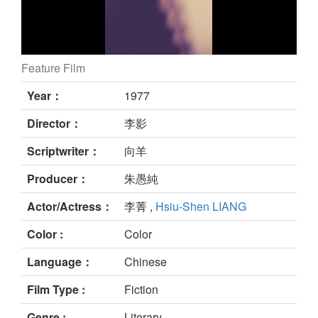
Feature Film
夜半鐘聲心膽寒 still
Year：
1977
Director：
李影
Scriptwriter：
向羊
Producer：
朱愚純
Actor/Actress：
李菁 ,
Hsiu-Shen LIANG
Color :
Color
Language：
Chinese
Film Type :
Fiction
Genre :
Literary