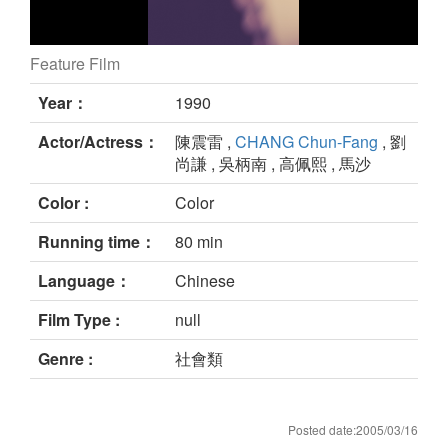
Feature Film
still
Year：
1990
Actor/Actress：
陳震雷 ,
CHANG Chun-Fang
, 劉
尚謙 , 吳柄南 , 高佩熙 , 馬沙
Color :
Color
Running time：
80 min
Language：
Chinese
Film Type :
null
Genre :
社會類
Posted date:2005/03/16