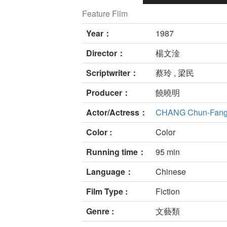
Feature Film
Year：
1987
Director：
楊文淦
Scriptwriter：
蔡玲 , 梁民
Producer：
饒曉明
Actor/Actress：
CHANG Chun-Fan
Color :
Color
Running time：
95 min
Language：
Chinese
Film Type :
Fiction
Genre :
文藝類