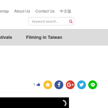
temap
About Us
Contact Us
中文版
tivals
Filming in Taiwan
1