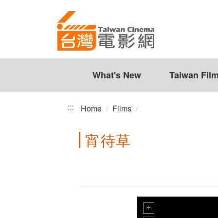
Taiwan
Jump
to
Cinema
the
content
zone
at
the
What's New
Taiwan Fil
center
:::
Home
Films
宵待草