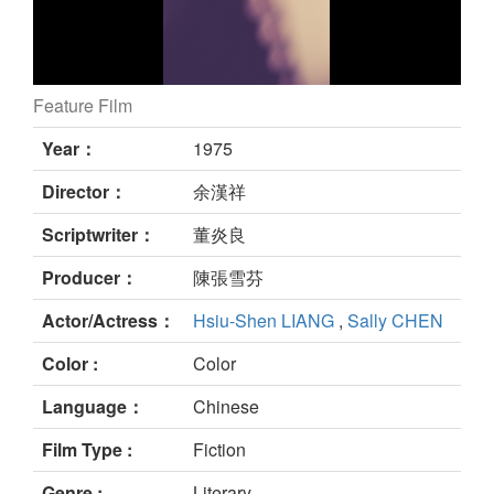
Feature Film
海燕歸處 still
Year：
1975
Director：
余漢祥
Scriptwriter：
董炎良
Producer：
陳張雪芬
Actor/Actress：
Hsiu-Shen LIANG
,
Sally CHEN
Color :
Color
Language：
Chinese
Film Type :
Fiction
Genre :
Literary