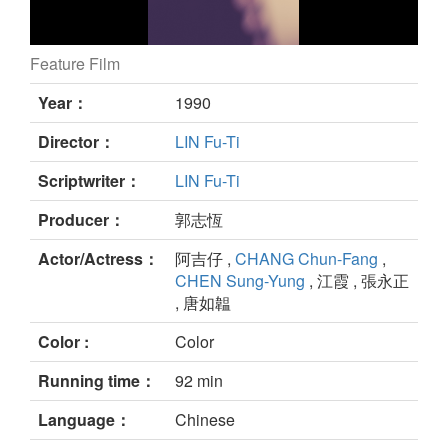
Feature Film
still
Year：
1990
Director：
LIN Fu-Ti
Scriptwriter：
LIN Fu-Ti
Producer：
郭志恆
Actor/Actress：
阿吉仔 ,
CHANG Chun-Fang
,
CHEN Sung-Yung
, 江霞 , 張永正
, 唐如韞
Color :
Color
Running time：
92 min
Language：
Chinese