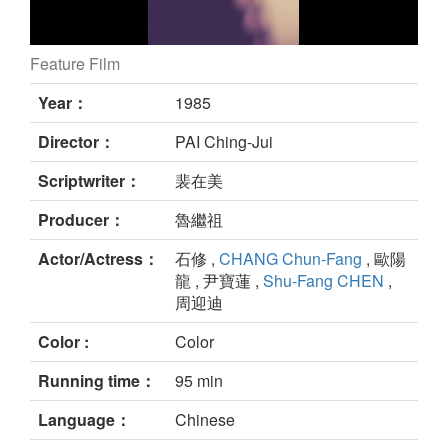
Feature Film
still
Year：
1985
Director：
PAI Ching-Jui
Scriptwriter：
裴在美
Producer：
魯繼祖
Actor/Actress：
石修 ,
CHANG Chun-Fang
, 歐陽
龍 , 尹寶蓮 ,
Shu-Fang CHEN
,
周迎迪
Color :
Color
Running time：
95 min
Language：
Chinese