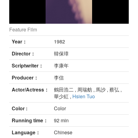
Feature Film
WAR AFTER TRUCE still
Year：
1982
Director：
韓保璋
Scriptwriter：
李康年
Producer：
李信
Actor/Actress：
鶴田浩二 , 周瑞舫 , 馬沙 , 蔡弘 ,
華少紅 ,
Hsien Tuo
Color :
Color
Running time：
92 min
Language：
Chinese