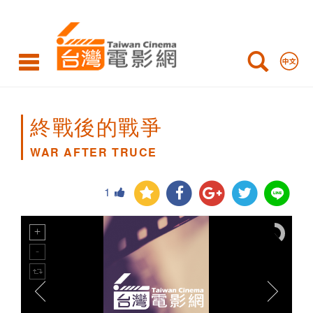
WAR
AFTER
TRUCE
終戰後的戰爭
WAR AFTER TRUCE
1