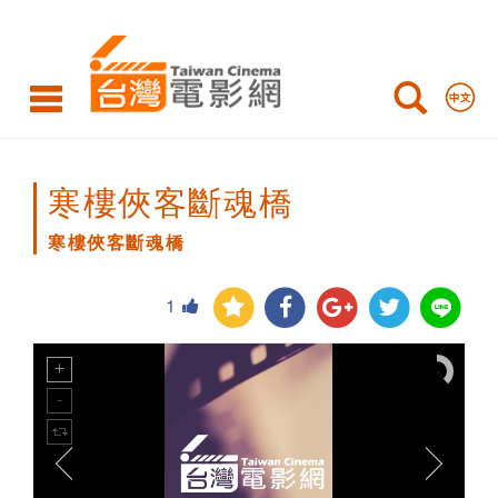
寒
樓
俠
客
斷
寒樓俠客斷魂橋
魂
寒樓俠客斷魂橋
橋
1