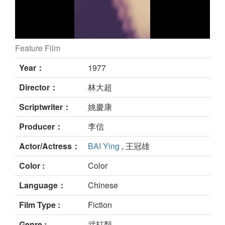
Feature Film
寒樓俠客斷魂橋 still
Year：
1977
Director：
林大超
Scriptwriter：
姚慶康
Producer：
李信
Actor/Actress：
BAI Ying
, 王冠雄
Color :
Color
Language：
Chinese
Film Type :
Fiction
Genre :
武打類