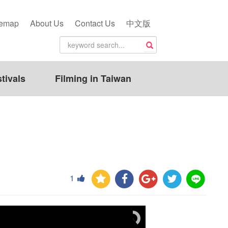
temap
About Us
Contact Us
中文版
tivals
Filming in Taiwan
1