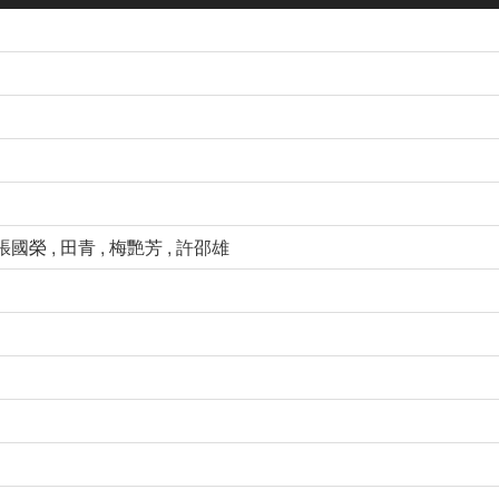
 張國榮 , 田青 , 梅艷芳 , 許邵雄