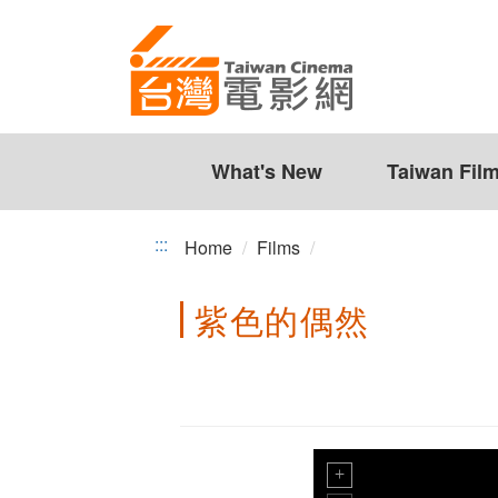
Taiwan
Jump
to
Cinema
the
content
zone
at
the
What's New
Taiwan Fil
center
:::
Home
Films
紫色的偶然