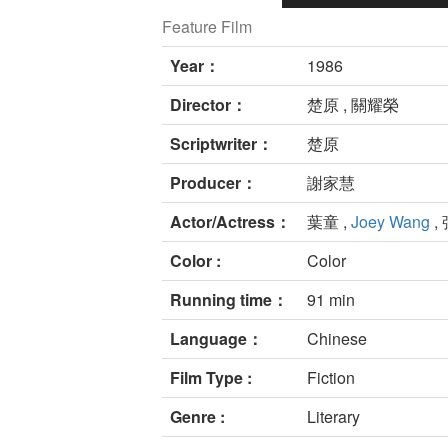
Feature Film
Year：
1986
Director：
楚原 , 關耀榮
Scriptwriter：
楚原
Producer：
謝家慧
Actor/Actress：
葉童 ,
Joey Wang
,
Color :
Color
Running time：
91 min
Language：
Chinese
Film Type :
Fiction
Genre :
Literary