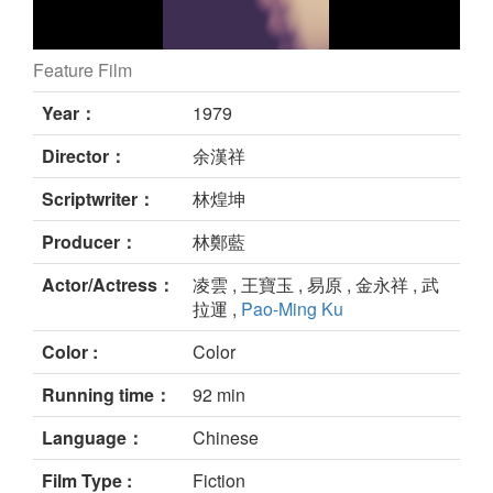
Feature Film
still
Year：
1979
Director：
余漢祥
Scriptwriter：
林煌坤
Producer：
林鄭藍
Actor/Actress：
凌雲 , 王寶玉 , 易原 , 金永祥 , 武
拉運 ,
Pao-Ming Ku
Color :
Color
Running time：
92 min
Language：
Chinese
Film Type :
Fiction