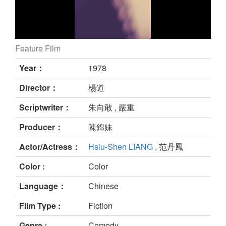
Feature Film
電子小飛俠 still
Year：
1978
Director：
楊道
Scriptwriter：
朱向敢 , 嚴重
Producer：
陳錦妹
Actor/Actress：
Hsiu-Shen LIANG
, 范丹鳳
Color :
Color
Language：
Chinese
Film Type :
Fiction
Genre :
Comedy