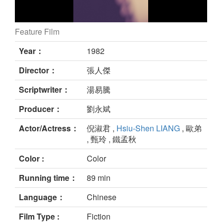
Feature Film
still
Year：
1982
Director：
張人傑
Scriptwriter：
湯易騰
Producer：
劉永斌
Actor/Actress：
倪淑君 ,
Hsiu-Shen LIANG
, 歐弟
, 甄玲 , 鐵孟秋
Color :
Color
Running time：
89 min
Language：
Chinese
Film Type :
Fiction