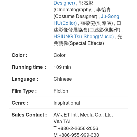
Designer)
, 郭杰彰
(Cinematography) , 李怡青
(Costume Designer) ,
Ju-Song
HU(Editor)
, 張榮雯(副導演) , 口
述影像發展協會(口述影像製作) ,
HSIUNG Tsu-Sheng(Music)
, 光
典藝像(Special Effects)
Color :
Color
Running time：
109 min
Language：
Chinese
Film Type :
Fiction
Genre :
Inspirational
Sales Contact :
AV-JET Intl. Media Co., Ltd.
Vita TAI
T +886-2-2656-2056
M +886-955-999-333