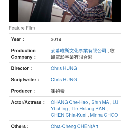
Feature Film
Invisible Justice still
Year：
2019
Production
麥幕唯斯文化事業有限公司
, 牧
Company：
風電影事業有限合夥
Director：
Chris HUNG
Scriptwriter：
Chris HUNG
Producer：
謝禎泰
Actor/Actress：
CHANG Che-Hao
,
Shin MA
,
LU
Yi-ching
,
Tie-Hsiang BAN
,
CHEN Chia-Kuei
,
Minna CHOO
Others :
Chia-Cheng CHEN(Art