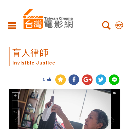
Invisible
Justice
盲人律師
Invisible Justice
0