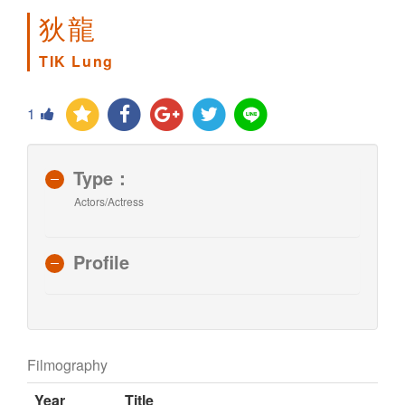
狄龍
TIK Lung
1
Type：
Actors/Actress
Profile
Filmography
Year
Title