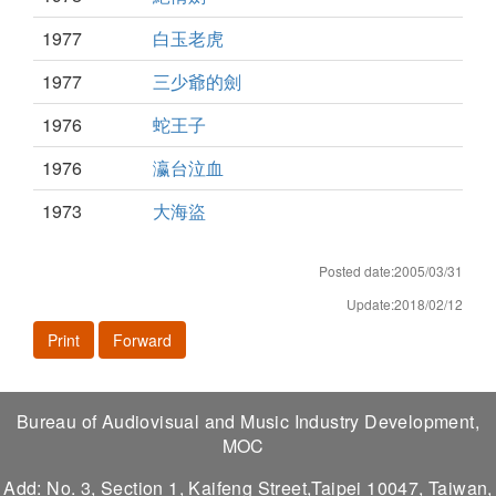
1977
白玉老虎
1977
三少爺的劍
1976
蛇王子
1976
瀛台泣血
1973
大海盜
Posted date:2005/03/31
Update:2018/02/12
Print
Forward
Bureau of Audiovisual and Music Industry Development,
MOC
Add: No. 3, Section 1, Kaifeng Street,Taipei 10047, Taiwan,