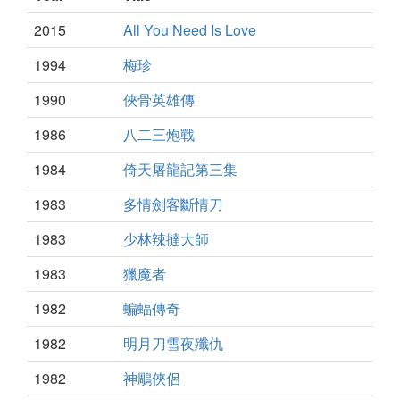
2015
All You Need Is Love
1994
梅珍
1990
俠骨英雄傳
1986
八二三炮戰
1984
倚天屠龍記第三集
1983
多情劍客斷情刀
1983
少林辣撻大師
1983
獵魔者
1982
蝙蝠傳奇
1982
明月刀雪夜殲仇
1982
神鵰俠侶