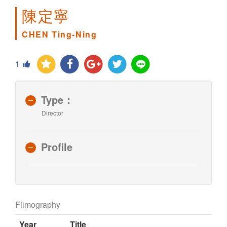
陳定寧
CHEN Ting-Ning
1
Type：
Director
Profile
Filmography
Year
Title