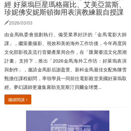
經 好萊塢巨星瑪格羅比、艾美亞當斯、
珍妮佛安妮斯頓御用表演教練親自授課
2026/03/03
由金馬執委會規劃執行、備受業界好評的「金馬電影大師
課」，繼策畫攝影、視效和美術海外工作坊後，今年再度與
文化部影視及流行音樂產業局合作，在「匯聚臺流文化黑潮
計畫」支持下，推出「2026金馬海外工作坊：好萊塢表演
與創作」，邀請金馬影后謝盈萱、新科金馬最佳女配角陳雪
甄擔任課程顧問，率領學員一同前往電影殿堂美國好萊塢取
經。夢幻講師更邀集襄助克里斯汀貝爾金球獎...
繼續閱讀