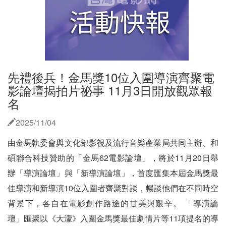
先禮後兵！金馬獎10位入圍導演齊聚電
影論壇揭拍片祕事 11月3日開放觀眾報
名
2025/11/04
由金馬執委會與文化部影視及流行音樂產業局共同主辦、和
碩聯合科技贊助的「金馬62電影論壇」，將於11月20日舉
辦「導演論壇」與「新導演論壇」，首度匯集本屆金馬獎最
佳導演和新導演10位入圍者齊聚對談，暢談他們在不同時空
背景下，各自在電影創作路途的甘美與艱辛。 「導演論
壇」匯聚以《大濛》入圍金馬獎最佳劇情片等11項提名的導