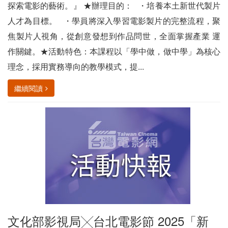
探索電影的藝術。』 ★辦理目的： ・培養本土新世代製片
人才為目標。 ・學員將深入學習電影製片的完整流程，聚
焦製片人視角，從創意發想到作品問世，全面掌握產業 運
作關鍵。★活動特色：本課程以「學中做，做中學」為核心
理念，採用實務導向的教學模式，提...
繼續閱讀
文化部影視局╳台北電影節 2025「新