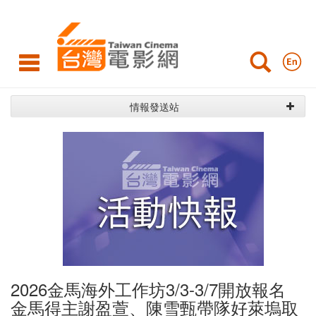
活
動
快
報
情報發送站
活
動
快
報
2026金馬海外工作坊3/3-3/7開放報名
金馬得主謝盈萱、陳雪甄帶隊好萊塢取