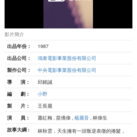
影片簡介
白色酢漿草劇照
出品年份：
1987
出品公司：
鴻泰電影事業股份有限公司
製作公司：
中央電影事業股份有限公司
導 演：
邱銘誠
編 劇：
小野
製 片：
王長麗
演 員：
蕭紅梅 , 苗僑偉 ,
楊麗音
, 林偉生
故事大綱 :
林秋雲，天生擁有一頭叛逆表徵的捲髮，