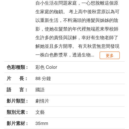
自小生活在問題家庭，一心想脫離這個原
生家庭的枷鎖。 考上高中後秋雲原以為可
以重新生活，不料滿頭的捲髮與姊姊的陰
影，使她在髮禁的年代裡無端惹來學校師
生許多的責怪與誤解，幸好有生物老師了
解她並且多方開導。 有天秋雲無意間發現
一株白色酢漿草，透過生物...
更多
色彩種類 :
彩色 Color
片 長：
88 分鐘
語 言：
國語
影片類型 :
劇情片
類別元素 :
文藝
影片素材 :
35mm