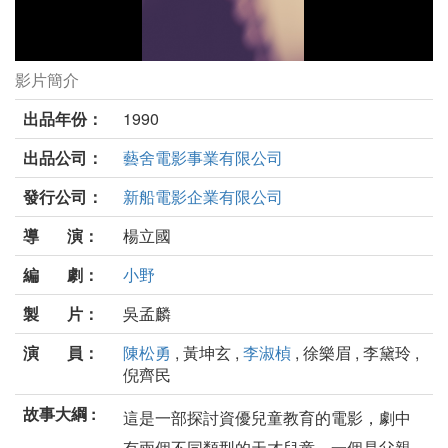
影片簡介
我的兒子是天才劇照
出品年份：
1990
出品公司：
藝舍電影事業有限公司
發行公司：
新船電影企業有限公司
導 演：
楊立國
編 劇：
小野
製 片：
吳孟麟
演 員：
陳松勇
, 黃坤玄 ,
李淑楨
, 徐樂眉 , 李黛玲 ,
倪齊民
故事大綱 :
這是一部探討資優兒童教育的電影，劇中
有兩個不同類型的天才兒童，一個是父親