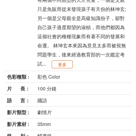
只是魚販而從末發現孩子有天份的林坤玄;
另一個是父母親全是高級知識份子，卻對
自己孩子過度期望的淑楨，而他們都因為
這個社會的種種現象而有著不同的發展和
命運。 林坤玄本來因為意見太多而被視無
問題學生，後來經過教育部的一次鑑定考
試...
更多
色彩種類 :
彩色 Color
片 長：
100 分鐘
語 言：
國語
影片類型 :
劇情片
影片素材 :
35mm
級 別：
輔導級