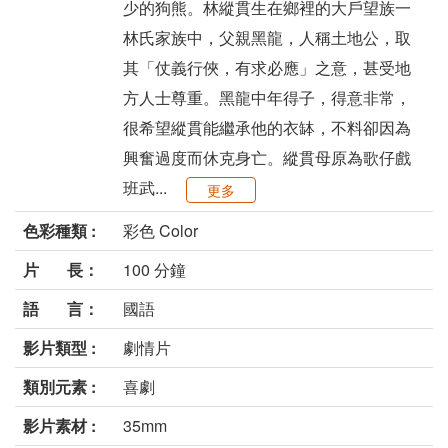
少的狗熊。林縱貫生在鄉裡的大戶望族一
林氏家族中，父親黑龍，人稱土地公，取
其「仗義行俠，有求必應」之意，甚受地
方人士尊重。黑龍中年得子，得意非常，
很希望縱貫能繼承他的衣缽，不料卻因為
興奮過度而休克身亡。縱貫母原為歌仔戲
班武...
更多
色彩種類 :
彩色 Color
片 長：
100 分鐘
語 言：
國語
影片類型 :
劇情片
類別元素 :
喜劇
影片素材 :
35mm