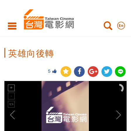
英雄向後轉
5