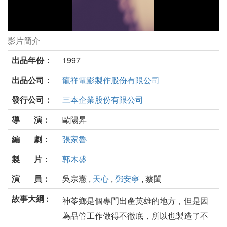
影片簡介
英雄向後轉劇照
出品年份：
1997
出品公司：
龍祥電影製作股份有限公司
發行公司：
三本企業股份有限公司
導 演：
歐陽昇
編 劇：
張家魯
製 片：
郭木盛
演 員：
吳宗憲 ,
天心
,
鄧安寧
, 蔡閨
故事大綱 :
神苓鄉是個專門出產英雄的地方，但是因
為品管工作做得不徹底，所以也製造了不