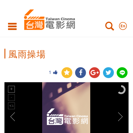
風雨操場
1