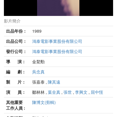
影片簡介
風雨操場劇照
出品年份：
1989
出品公司：
鴻泰電影事業股份有限公司
發行公司：
鴻泰電影事業股份有限公司
導 演：
金鰲勳
編 劇：
吳念真
製 片：
張嘉泰 ,
陳其遠
演 員：
鄒林林 ,
葉全真
,
張世
,
李興文
,
屈中恆
其他重要
陳博文(剪輯)
工作人員 :