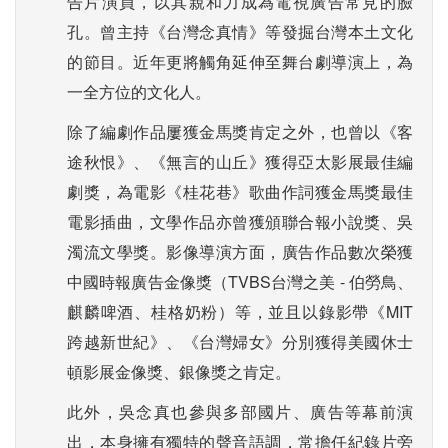
告片演員，以其親和力成為電視廣告常見的臉
孔。曾主持《台灣念真情》等發掘台灣本土文化
的節目。近年更將觸角延伸至舞台劇導演上，為
一全方位的文化人。
除了編劇作品屢獲金馬獎肯定之外，也曾以《客
途秋恨》、《無言的山丘》獲得亞太影展最佳編
劇獎，為電影《桂花巷》歌曲作詞獲金馬獎最佳
電影插曲，文學作品亦曾獲頒聯合報小說獎、吳
濁流文學獎。影像導演方面，廣告作品數次榮獲
中國時報廣告金像獎（TVBS台灣之美 - 伯勞鳥、
麒麟啤酒、桂格奶粉）等，並且以錄影帶《MIT
跨越新世紀》、《台灣婦女》分別獲得美國休士
頓影展金像獎、銀像獎之肯定。
此外，吳念真也參與多部國片、廣告等幕前演
出，本身擁有獨特的聲音語調，常擔任紀錄片旁