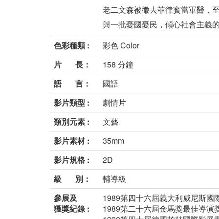
老二文森被徵去菲律賓當軍醫，
與一批憂國憂民，傾心社會主義的老
色彩種類 :
彩色 Color
片 長：
158 分鐘
語 言：
國語
影片類型 :
劇情片
類別元素 :
文藝
影片素材 :
35mm
影片規格 :
2D
級 別：
輔導級
參展及
1989第四十六屆義大利威尼斯國
獲獎紀錄 :
1989第二十六屆金馬獎最佳導演