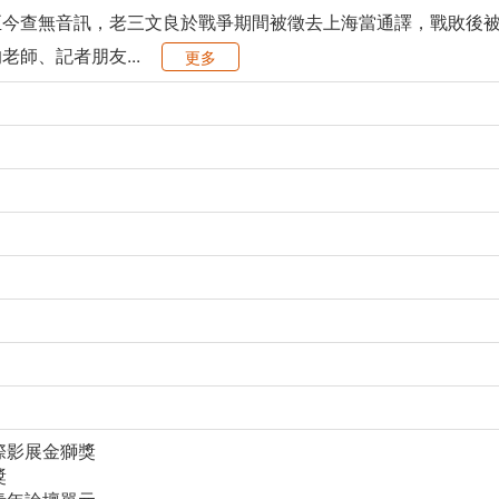
至今查無音訊，老三文良於戰爭期間被徵去上海當通譯，戰敗後
師、記者朋友...
更多
際影展金獅獎
獎