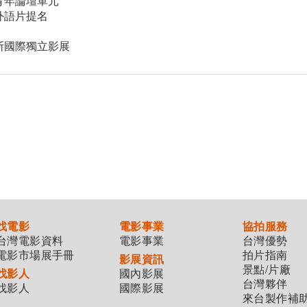
青年論壇單元
外語片提名
斯國際獨立影展
找電影
電影事業
協拍服務
台灣電影資料
電影事業
台灣優勢
電影市場展手冊
拍片指南
影展資訊
景點/片廠
找影人
國內影展
台灣夥伴
找影人
國際影展
來台製作補