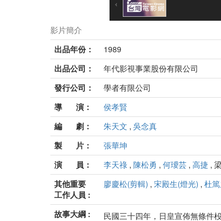
影片簡介
出品年份：
1989
出品公司：
年代影視事業股份有限公司
發行公司：
學者有限公司
導 演：
侯孝賢
編 劇：
朱天文
,
吳念真
製 片：
張華坤
演 員：
李天祿
,
陳松勇
,
何璦芸
,
高捷
, 
其他重要
廖慶松(剪輯)
,
宋殿生(燈光)
,
杜篤
工作人員 :
故事大綱 :
民國三十四年，日皇宣佈無條件杸