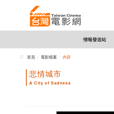
跳
到
主
要
內
容
情報發送站
:::
首頁
電影檔案
內容
悲情城市
A City of Sadness