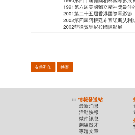
1990第四十屆德國柏林國際影展
1991第六屆美國獨立精神獎最佳
2001第二十五屆香港國際電影節
2002第四屆阿根廷布宜諾斯艾利
2002菲律賓馬尼拉國際影展
友善列印
轉寄
:::
情報發送站
最新消息
活動快報
徵件訊息
劇組徵才
專題文章