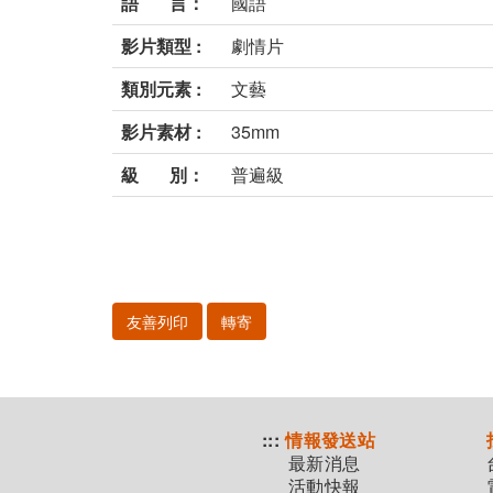
語 言：
國語
影片類型 :
劇情片
類別元素 :
文藝
影片素材 :
35mm
級 別：
普遍級
友善列印
轉寄
:::
情報發送站
最新消息
活動快報