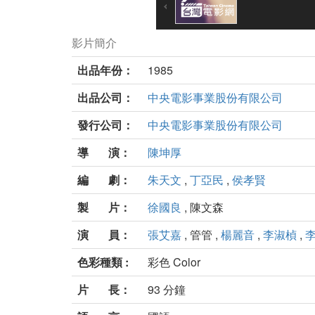
影片簡介
出品年份：
1985
出品公司：
中央電影事業股份有限公司
發行公司：
中央電影事業股份有限公司
導 演：
陳坤厚
編 劇：
朱天文
,
丁亞民
,
侯孝賢
製 片：
徐國良
, 陳文森
演 員：
張艾嘉
, 管管 ,
楊麗音
,
李淑楨
,
色彩種類 :
彩色 Color
片 長：
93 分鐘