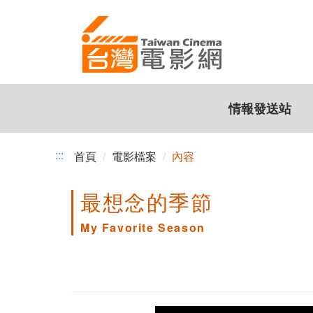
跳
到
主
要
內
容
情報發送站
:::
首頁
電影檔案
內容
最想念的季節
My Favorite Season