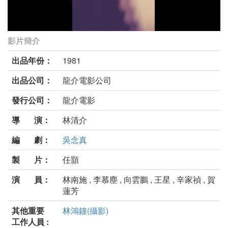
影片簡介
同班同學劇照
出品年份：
1981
出品公司：
龍介電影公司
發行公司：
龍介電影
導 演：
林清介
編 劇：
吳念真
製 片：
任顥
演 員：
林南施 , 李慕塵 , 向雲鵬 , 王星 , 辛家禎 , 賀
蓮芳
其他重要
林鴻鐘(攝影)
工作人員 :