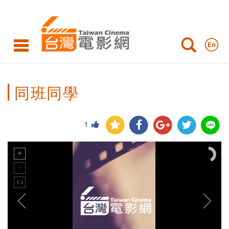
同班同學
1