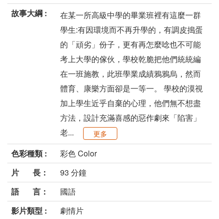
故事大綱 :
在某一所高級中學的畢業班裡有這麼一群
學生:有因環境而不再升學的，有調皮搗蛋
的「頑劣」份子，更有再怎麼唸也不可能
考上大學的傢伙，學校乾脆把他們統統編
在一班施教，此班學業成績鴉鴉烏，然而
體育、康樂方面卻是一等一。 學校的漠視
加上學生近乎自棄的心理，他們無不想盡
方法，設計充滿喜感的惡作劇來「陷害」
老...
更多
色彩種類 :
彩色 Color
片 長：
93 分鐘
語 言：
國語
影片類型 :
劇情片