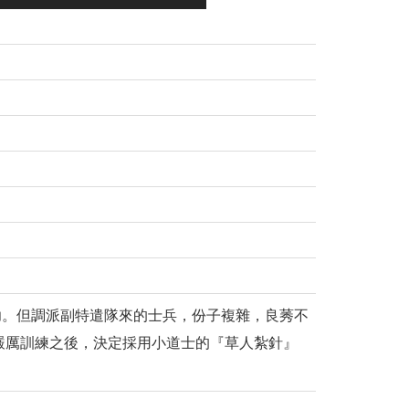
功。但調派副特遣隊來的士兵，份子複雜，良莠不
嚴厲訓練之後，決定採用小道士的『草人紮針』