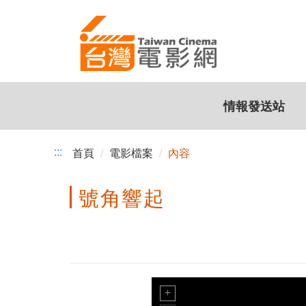
跳
到
主
要
內
容
情報發送站
:::
首頁
電影檔案
內容
號角響起