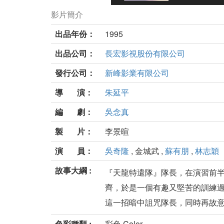
影片簡介
出品年份：
1995
出品公司：
長宏影視股份有限公司
發行公司：
新峰影業有限公司
導 演：
朱延平
編 劇：
吳念真
製 片：
李景暄
演 員：
吳奇隆
, 金城武 ,
蘇有朋
,
林志穎
故事大綱 :
『天龍特遣隊』隊長，在演習前
齊，於是一個有趣又堅苦的訓練過
這一招暗中詛咒隊長，同時再故意出
色彩種類 :
彩色 Color