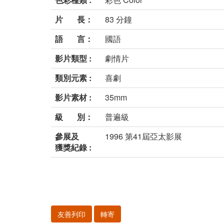
片 長：
83 分鐘
語 言：
國語
影片類型 :
劇情片
類別元素 :
喜劇
影片素材 :
35mm
級 別：
普遍級
參展及
1996 第41屆亞太影展
獲獎紀錄 :
友善列印
轉寄