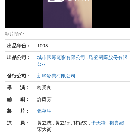
影片簡介
摩登共和國劇照
出品年份：
1995
出品公司：
城市國際電影有限公司
,
聯登國際股份有限
公司
發行公司：
新峰影業有限公司
導 演：
柯受良
編 劇：
許庭芳
製 片：
張華坤
演 員：
黃立成 , 黃立行 , 林智文 ,
李天祿
,
楊貴媚
,
宋大衛