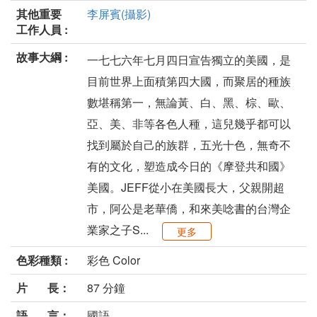
其他重要
李屏賓(攝影)
工作人員 :
故事大綱 :
一七七六年七月四日宣告獨立的美國，是
目前世界上面積第四大國，而聚居的種族
數堪稱第一，無論黃、白、黑、棕、歐、
亞、美、非等各色人種，這兒幾乎都可以
找到屬於自己的族群，五光十色，無奇不
有的文化，塑造成今日的《摩登共和國》
美國。JEFF從小在美國長大，父親開超
市，阿公是老華僑，和來美唸書的台灣企
業家之子S...
更多
色彩種類 :
彩色 Color
片 長：
87 分鐘
語 言：
國語