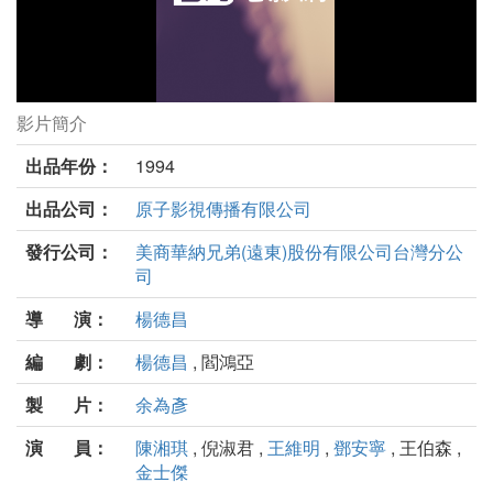
影片簡介
獨立時代劇照
出品年份：
1994
出品公司：
原子影視傳播有限公司
發行公司：
美商華納兄弟(遠東)股份有限公司台灣分公
司
導 演：
楊德昌
編 劇：
楊德昌
, 閻鴻亞
製 片：
余為彥
演 員：
陳湘琪
, 倪淑君 ,
王維明
,
鄧安寧
, 王伯森 ,
金士傑