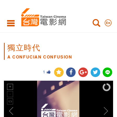
獨立時代
A CONFUCIAN CONFUSION
1