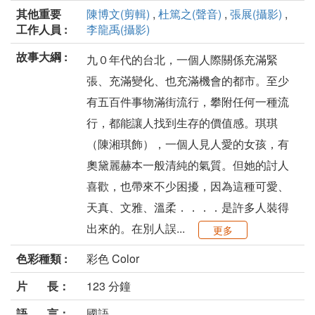
其他重要
陳博文(剪輯)
,
杜篤之(聲音)
,
張展(攝影)
,
工作人員 :
李龍禹(攝影)
故事大綱 :
九０年代的台北，一個人際關係充滿緊
張、充滿變化、也充滿機會的都市。至少
有五百件事物滿街流行，攀附任何一種流
行，都能讓人找到生存的價值感。琪琪
（陳湘琪飾），一個人見人愛的女孩，有
奧黛麗赫本一般清純的氣質。但她的討人
喜歡，也帶來不少困擾，因為這種可愛、
天真、文雅、溫柔．．．．是許多人裝得
出來的。在別人誤...
更多
色彩種類 :
彩色 Color
片 長：
123 分鐘
語 言：
國語