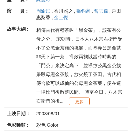
演 員：
周渝民
, 香川照之 ,
張鈞甯
,
曾志偉
, 戶田
惠梨香 ,
金士傑
故事大綱 :
相傳古代有種茶叫「黑金茶」，該茶有公
母之分。 宋朝時，日本人八木宗右衛門受
不了公黑金茶族的挑釁，而嘲弄公黑金茶
非天下第一茶，導致兩族以當時時興的
「鬥茶」來決定高下，並導致公黑金茶族
屠殺母黑金茶族，放火燒了茶田。古代相
傳合飲可以成仙的公母黑金茶葉，便在這
一場比鬥後散落民間。 時至今日，八木宗
右衛門的後...
更多
上映日期：
2008/08/01
色彩種類 :
彩色 Color