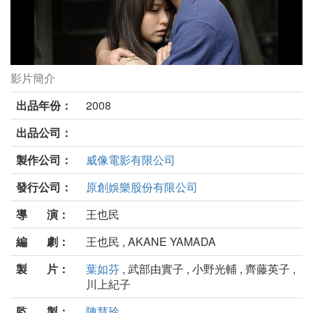
影片簡介
鬪茶劇照
出品年份：
2008
出品公司：
製作公司：
威像電影有限公司
發行公司：
原創娛樂股份有限公司
導 演：
王也民
編 劇：
王也民 , AKANE YAMADA
製 片：
葉如芬
, 武部由實子 , 小野光輔 , 齊藤英子 ,
川上紀子
監 製：
陳慧玲