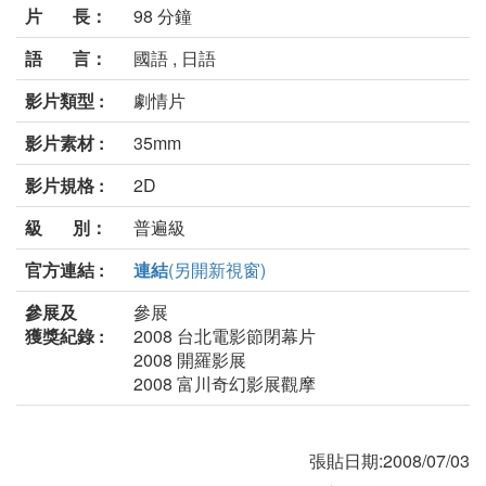
片 長：
98 分鐘
語 言：
國語 , 日語
影片類型 :
劇情片
影片素材 :
35mm
影片規格 :
2D
級 別：
普遍級
官方連結 :
連結
(另開新視窗)
參展及
參展
獲獎紀錄 :
2008 台北電影節閉幕片
2008 開羅影展
2008 富川奇幻影展觀摩
張貼日期:2008/07/03