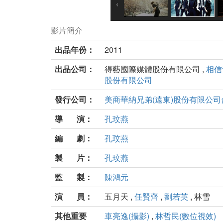
影片簡介
出品年份：
2011
出品公司：
得藝國際媒體股份有限公司 ,
相信
股份有限公司
發行公司：
美商華納兄弟(遠東)股份有限公
導 演：
孔玟燕
編 劇：
孔玟燕
製 片：
孔玟燕
監 製：
陳鴻元
演 員：
五月天 ,
任賢齊
,
劉若英
, 林雪
其他重要
車亮逸(攝影)
,
林哲民(數位視效)