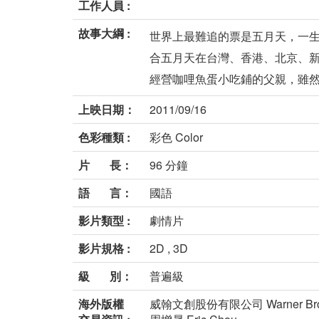
工作人員 :
故事大綱 :
世界上最難追的票是五月天，一生
合五月天在台灣、香港、北京、新
經營咖哩魚蛋小吃鋪的父親，雖然擁
上映日期：
2011/09/16
色彩種類 :
彩色 Color
片 長：
96 分鐘
語 言：
國語
影片類型 :
劇情片
影片規格 :
2D , 3D
級 別：
普遍級
海外版權
威翰文創股份有限公司 Warner Bros