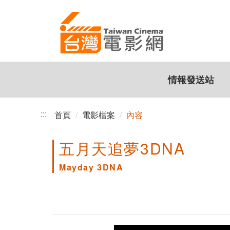
跳
到
主
要
內
容
情報發送站
:::
首頁
電影檔案
內容
五月天追夢3DNA
Mayday 3DNA