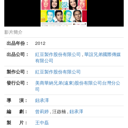
影片簡介
愛劇照
出品年份：
2012
出品公司：
紅豆製作股份有限公司
,
華誼兄弟國際傳媒
有限公司
製作公司：
紅豆製作股份有限公司
發行公司：
美商華納兄弟(遠東)股份有限公司台灣分公
司
導 演：
鈕承澤
編 劇：
曾莉婷
, 汪啟楠 ,
鈕承澤
製 片：
王中磊