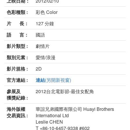
上映日期：
2012/02/10
色彩種類 :
彩色 Color
片 長：
127 分鐘
語 言：
國語
影片類型 :
劇情片
類別元素 :
愛情/浪漫
影片規格 :
2D
官方連結 :
連結
(另開新視窗)
參展及
2012台北電影節-最佳女配角
獲獎紀錄 :
海外版權
華誼兄弟國際有限公司 Huayi Brothers
交易資訊 :
International Ltd
Leslie CHEN
T +86-10-6457-9338 #602