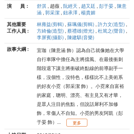
演 員：
舒淇
, 趙薇 ,
阮經天
,
趙又廷
,
彭于晏
,
陳意
涵
,
郭采潔
,
鈕承澤
,
楊貴媚
其他重要
林雍益(剪輯)
,
蘇珮儀(剪輯)
,
許力文(造型)
,
工作人員 :
方綺倫(造型)
,
蔡禮雄(燈光)
,
杜篤之(聲音)
,
李屏賓(攝影)
,
陳建騏(音樂)
故事大綱 :
宜珈（陳意涵 飾）認為自己就像她在大學
自行車隊中擔任為主將擋風、在最後衝刺
階段退下讓主將衝破終點線的前導副手一
樣，沒個性，沒特色，樣樣比不上美術系
的好友小霓（郭采潔 飾）。小霓來自富裕
的家庭，聰明、漂亮、有主見又有才華，
是眾人注目的焦點，但說話犀利不加修
飾，常傷人不自知。小霓的男友阿凱（彭
于晏 飾）...
更多