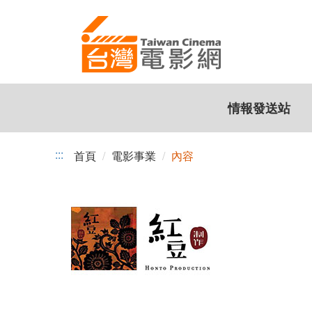
跳
到
主
要
內
容
情報發送站
:::
首頁
電影事業
內容