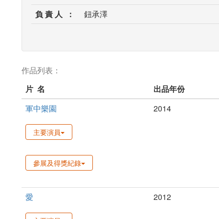
負 責 人 ：
鈕承澤
作品列表：
片 名
出品年份
軍中樂園
2014
主要演員
參展及得獎紀錄
愛
2012