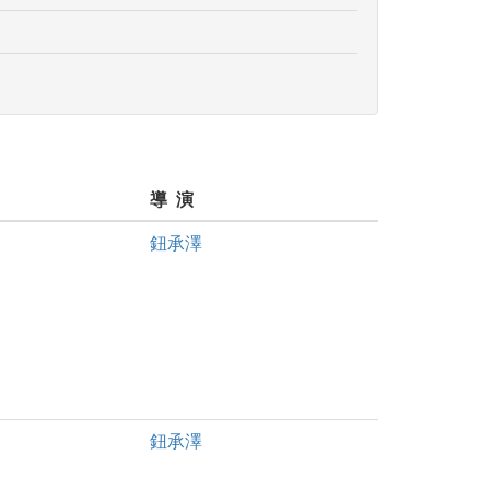
導 演
鈕承澤
鈕承澤