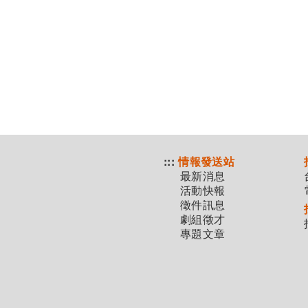
:::
情報發送站
最新消息
活動快報
徵件訊息
劇組徵才
專題文章