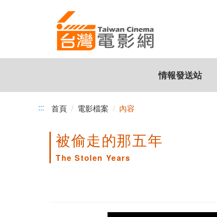
跳
到
主
要
內
容
情報發送站
:::
首頁
電影檔案
內容
被偷走的那五年
The Stolen Years