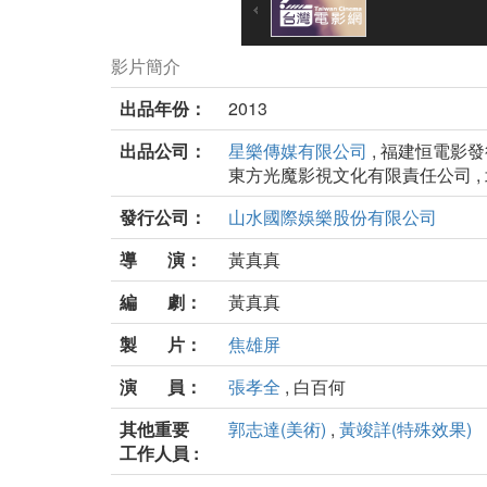
影片簡介
出品年份：
2013
出品公司：
星樂傳媒有限公司
, 福建恒電影發
東方光魔影視文化有限責任公司 ,
發行公司：
山水國際娛樂股份有限公司
導 演：
黃真真
編 劇：
黃真真
製 片：
焦雄屏
演 員：
張孝全
, 白百何
其他重要
郭志達(美術)
,
黃竣詳(特殊效果)
工作人員 :