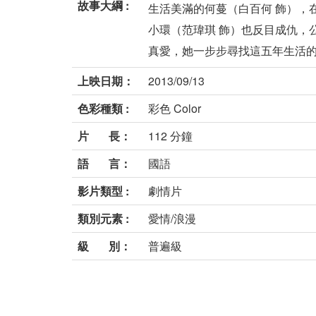
故事大綱 :
生活美滿的何蔓（白百何 飾），
小環（范瑋琪 飾）也反目成仇，
真愛，她一步步尋找這五年生活的點
上映日期：
2013/09/13
色彩種類 :
彩色 Color
片 長：
112 分鐘
語 言：
國語
影片類型 :
劇情片
類別元素 :
愛情/浪漫
級 別：
普遍級