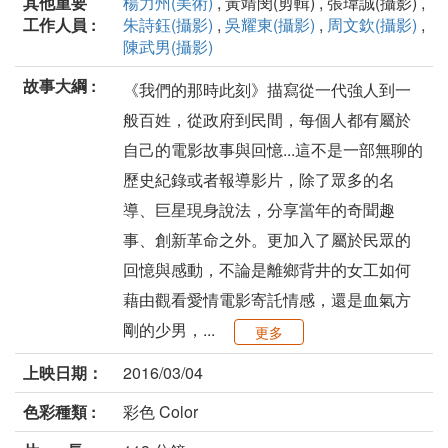
其他重要
楊力州(美術)
, 黃靖閔(剪輯) , 張瑋誠(攝影) ,
工作人員 :
朱詩鈺(攝影)
,
吳耀東(攝影)
,
周文欽(攝影)
,
陳武男(攝影)
故事大綱 :
《我們的那時此刻》描寫從一代強人到一
般百姓，從政府到民間，每個人都有屬於
自己的電影故事與回憶...這不是一部無聊的
歷史紀錄或者報導影片，除了眾多的名
導、巨星現身說法，分享當年的奇聞趣
事、創新革命之外。更加入了屬於民眾的
回憶與感動，不論是離鄉背井的女工如何
藉由觀看愛情電影寄託情感，還是血氣方
剛的少男，...
更多
上映日期：
2016/03/04
色彩種類 :
彩色 Color