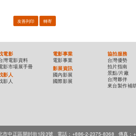
友善列印
轉寄
找電影
電影事業
協拍服務
台灣電影資料
電影事業
台灣優勢
電影市場展手冊
拍片指南
影展資訊
景點/片廠
找影人
國內影展
台灣夥伴
找影人
國際影展
來台製作補
7臺北市中正區開封街1段3號
電話：+886-2-2375-8368
傳真：+8