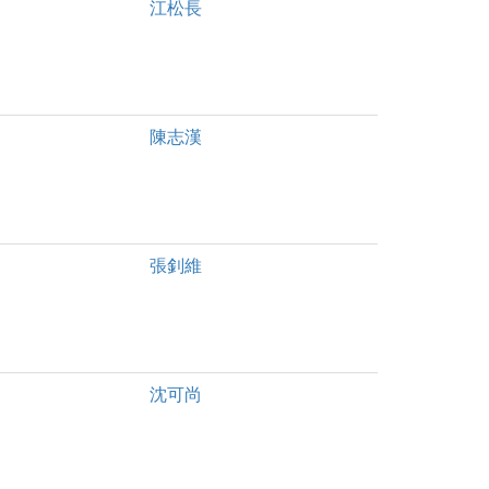
江松長
陳志漢
張釗維
沈可尚