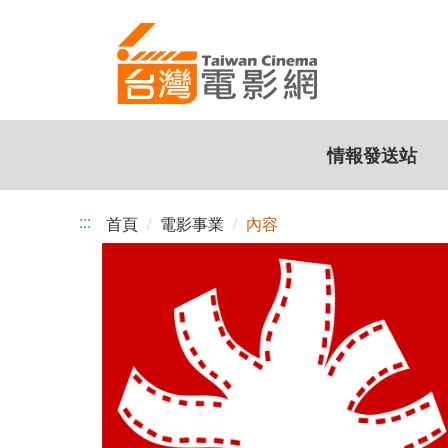
跳
到
主
要
內
容
情報發送站
:::
首頁
電影事業
內容