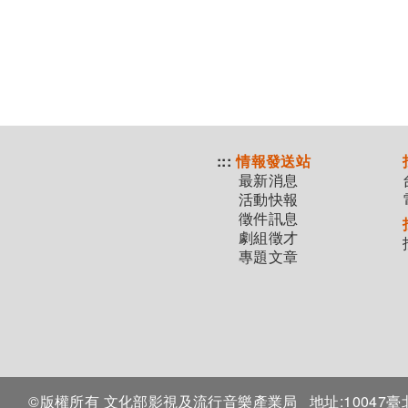
:::
情報發送站
最新消息
活動快報
徵件訊息
劇組徵才
專題文章
©版權所有 文化部影視及流行音樂產業局
地址:1004