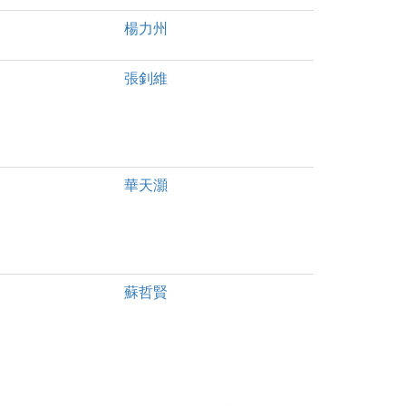
楊力州
張釗維
華天灝
蘇哲賢