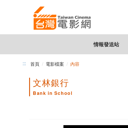
跳
到
主
要
內
容
情報發送站
:::
首頁
電影檔案
內容
文林銀行
Bank in School