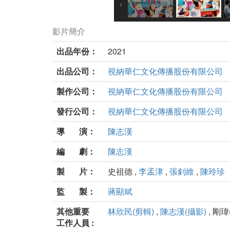
影片簡介
出品年份：
2021
出品公司：
視納華仁文化傳播股份有限公司
製作公司：
視納華仁文化傳播股份有限公司
發行公司：
視納華仁文化傳播股份有限公司
導 演：
陳志漢
編 劇：
陳志漢
製 片：
史祖德 ,
李孟津
,
張釗維
,
陳玲珍
監 製：
蔣顯斌
其他重要
林欣民(剪輯)
,
陳志漢(攝影)
, 剛瑋
工作人員 :