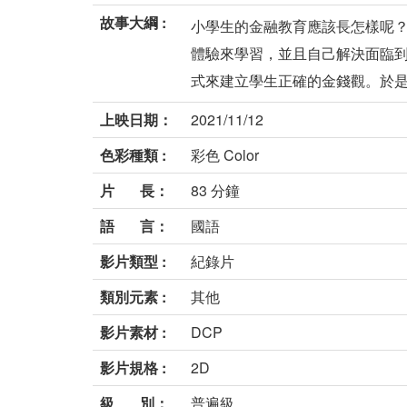
故事大綱 :
小學生的金融教育應該長怎樣呢？
體驗來學習，並且自己解決面臨到
式來建立學生正確的金錢觀。於是，
上映日期：
2021/11/12
色彩種類 :
彩色 Color
片 長：
83 分鐘
語 言：
國語
影片類型 :
紀錄片
類別元素 :
其他
影片素材 :
DCP
影片規格 :
2D
級 別：
普遍級