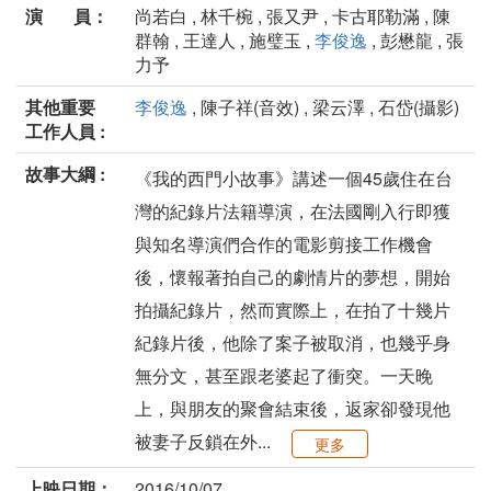
演 員：
尚若白 , 林千椀 , 張又尹 , 卡古耶勒滿 , 陳
群翰 , 王達人 , 施璧玉 ,
李俊逸
, 彭懋龍 , 張
力予
其他重要
李俊逸
, 陳子祥(音效) , 梁云澤 , 石岱(攝影)
工作人員 :
故事大綱 :
《我的西門小故事》講述一個45歲住在台
灣的紀錄片法籍導演，在法國剛入行即獲
與知名導演們合作的電影剪接工作機會
後，懷報著拍自己的劇情片的夢想，開始
拍攝紀錄片，然而實際上，在拍了十幾片
紀錄片後，他除了案子被取消，也幾乎身
無分文，甚至跟老婆起了衝突。一天晚
上，與朋友的聚會結束後，返家卻發現他
被妻子反鎖在外...
更多
上映日期：
2016/10/07