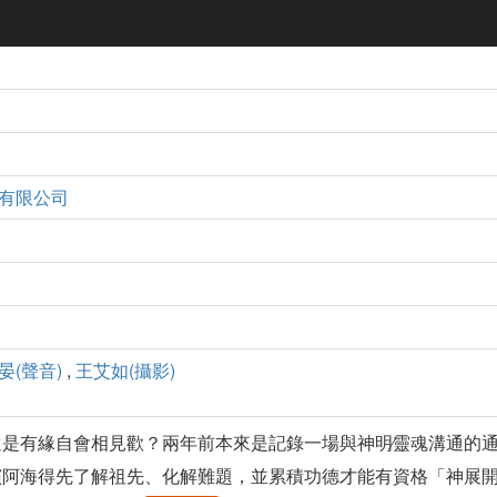
有限公司
晏(聲音)
,
王艾如(攝影)
是有緣自會相見歡？兩年前本來是記錄一場與神明∕靈魂溝通的
演阿海得先了解祖先、化解難題，並累積功德才能有資格「神展