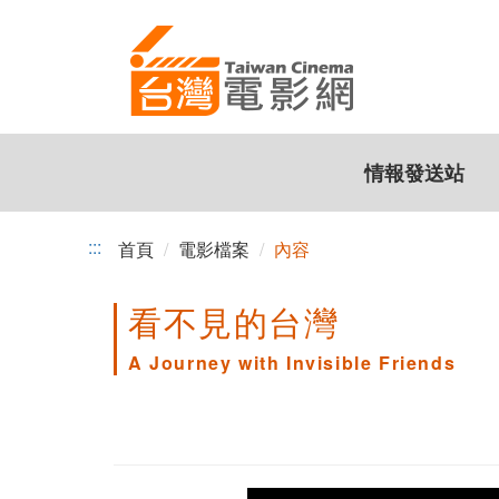
跳
到
主
要
內
容
情報發送站
:::
首頁
電影檔案
內容
看不見的台灣
A Journey with Invisible Friends