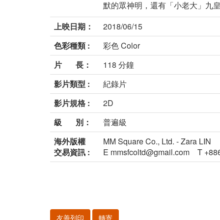
默的眾神明，還有「小老大」九皇子
上映日期：
2018/06/15
色彩種類 :
彩色 Color
片 長：
118 分鐘
影片類型 :
紀錄片
影片規格 :
2D
級 別：
普遍級
海外版權
MM Square Co., Ltd. - Zara LIN
交易資訊 :
E mmsfcoltd@gmail.com T +88
友善列印
轉寄