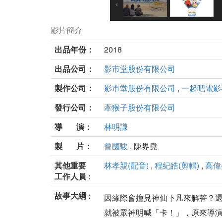
影片簡介
出品年份：
2018
出品公司：
影市堂股份有限公司
製作公司：
影市堂股份有限公司
,
一起吧電影
發行公司：
牽猴子股份有限公司
導 演：
林明謙
製 片：
曾國駿
, 陳界堯
其他重要
林孝親(配音)
,
程紀皓(剪輯)
,
高偉
工作人員 :
故事大綱 :
因緣際會撞見神仙下凡來解答？還
就被眾神明喊「卡！」，原來導