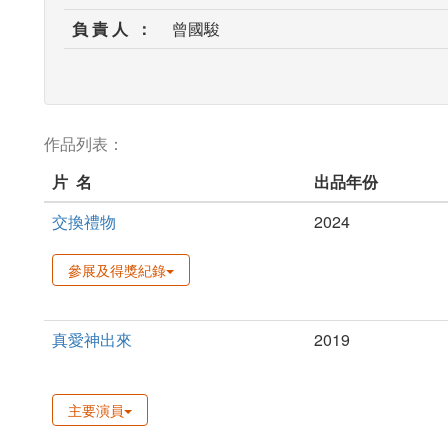
負 責 人 ：
曾國駿
作品列表：
片 名
出品年份
交換禮物
2024
參展及得獎紀錄
真愛神出來
2019
主要演員