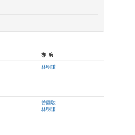
導 演
林明謙
曾國駿
林明謙