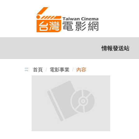
跳
到
主
要
內
容
情報發送站
:::
首頁
電影事業
內容