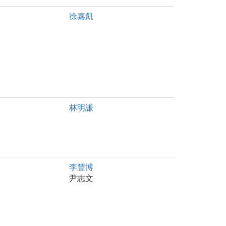
徐嘉凱
林明謙
李豐博
尹志文