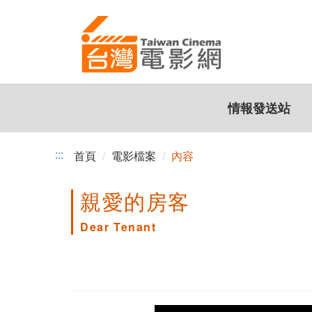
跳
到
主
要
內
容
情報發送站
:::
首頁
電影檔案
內容
親愛的房客
Dear Tenant