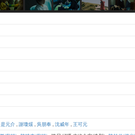
,
是元介
,
謝瓊煖
,
吳朋奉
,
沈威年
,
王可元