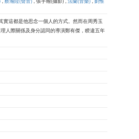
)
,
蔡瀚陞(聲音)
, 張宇翰(攝影) ,
法蘭(音樂)
,
劉惟
其實這都是他思念一個人的方式。然而在周秀玉
處理人際關係及身分認同的導演鄭有傑，睽違五年