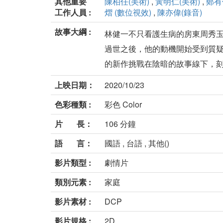
其他重要
陳柏任(美術)
,
黃明仁(美術)
,
鄭有
工作人員 :
熠 (數位視效)
,
陳亦偉(錄音)
故事大綱 :
林健一不只看護生病的房東周秀
過世之後，他的動機開始受到質
的新作挑戰在陰暗的故事線下，刻畫
上映日期：
2020/10/23
色彩種類 :
彩色 Color
片 長：
106 分鐘
語 言：
國語 , 台語 , 其他()
影片類型 :
劇情片
類別元素 :
家庭
影片素材 :
DCP
影片規格 :
2D