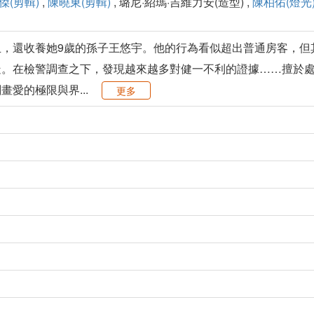
傑(剪輯)
,
陳曉東(剪輯)
, 璐尼·紹瑪·吉維力安(造型) ,
陳柏佑(燈光
玉，還收養她9歲的孫子王悠宇。他的行為看似超出普通房客，但
疑。在檢警調查之下，發現越來越多對健一不利的證據……擅於
愛的極限與界...
更多