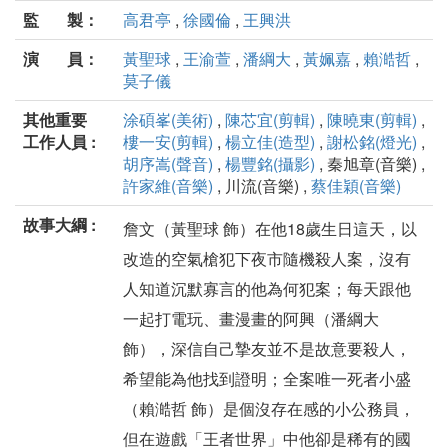
監 製：
高君亭
,
徐國倫
,
王興洪
演 員：
黃聖球
,
王渝萱
,
潘綱大
,
黃姵嘉
,
賴澔哲
,
莫子儀
其他重要
涂碩峯(美術)
,
陳芯宜(剪輯)
,
陳曉東(剪輯)
,
工作人員 :
樓一安(剪輯)
,
楊立佳(造型)
,
謝松銘(燈光)
,
胡序嵩(聲音)
,
楊豐銘(攝影)
, 秦旭章(音樂) ,
許家維(音樂)
, 川流(音樂) ,
蔡佳穎(音樂)
故事大綱 :
詹文（黃聖球 飾）在他18歲生日這天，以
改造的空氣槍犯下夜市隨機殺人案，沒有
人知道沉默寡言的他為何犯案；每天跟他
一起打電玩、畫漫畫的阿興（潘綱大
飾），深信自己摯友並不是故意要殺人，
希望能為他找到證明；全案唯一死者小盛
（賴澔哲 飾）是個沒存在感的小公務員，
但在遊戲「王者世界」中他卻是稀有的國