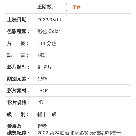
王階級。...
更多
上映日期：
2022/03/11
色彩種類 :
彩色 Color
片 長：
114 分鐘
語 言：
國語
影片類型 :
劇情片
類別元素 :
犯罪
影片素材 :
DCP
影片規格 :
2D
級 別：
輔十二級
參展及
得獎
獲獎紀錄 :
2022 第24屆台北電影獎 最佳編劇(樓一