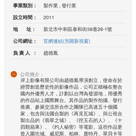
事業類別：
製作業 , 發行業
設立時間：
2011
地 址：
新北市中和區泰和街38巷28-1號
公司網址：
官網連結(另開新視窗)
負 責 人 ：
趙德胤
公司簡介：
岸上影像有限公司由趙德胤導演創立，使命在於
經營創造歷史性的影像作品，公司正積極在整合
國內外優秀人才，計劃以台灣為發源地，用優秀
的作品站上國際舞台。其作品的製作拍攝、發行
推廣、參展交流所合作之團隊已高達五十個國
家，包含與法國合製的《再見瓦城》、與公視合
製出品的《翡翠之城》、《挖玉石的人》、《十
四顆蘋果》、《灼人秘密》等電影。這些作品更
曾入圍坎城、威尼斯、柏林、鹿特丹、翠貝卡等