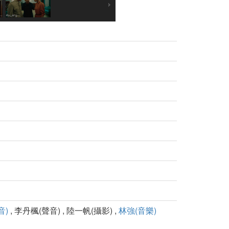
音)
, 李丹楓(聲音) , 陸一帆(攝影) ,
林強(音樂)