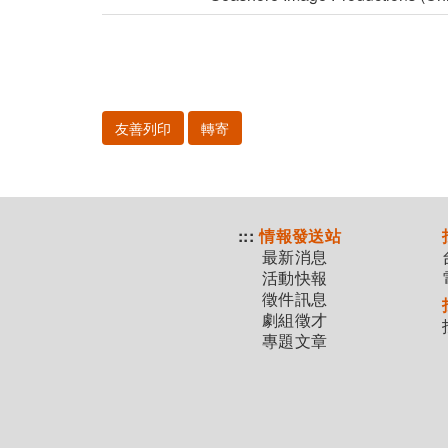
友善列印
轉寄
:::
情報發送站
最新消息
活動快報
徵件訊息
劇組徵才
專題文章