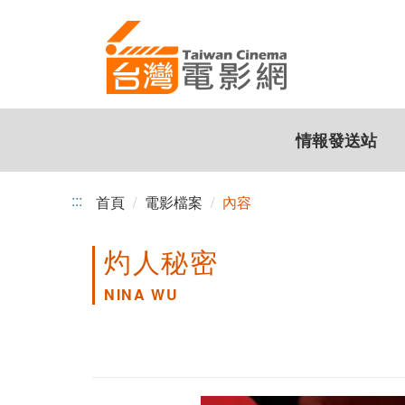
跳
到
主
要
內
容
情報發送站
:::
首頁
電影檔案
內容
灼人秘密
NINA WU