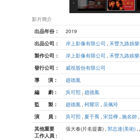
影片簡介
出品年份：
2019
出品公司：
岸上影像有限公司
,
禾豐九路娛樂
製作公司：
岸上影像有限公司
,
禾豐九路娛樂
發行公司：
威視股份有限公司
導 演：
趙德胤
編 劇：
吳可熙
,
趙德胤
監 製：
趙德胤
,
柯耀宗
,
吴佩玲
演 員：
吳可熙
,
夏于喬
,
宋芸樺
,
施名帥
其他重要
張大春(片名提書) ,
郭志達(美術)
,
工作人員 :