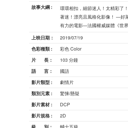
故事大綱 :
環環相扣，細節迷人！太精彩了！
著迷！漂亮且風格化影像！ —好
有力的電影—法國權威媒體《世界報
上映日期：
2019/07/19
色彩種類 :
彩色 Color
片 長：
103 分鐘
語 言：
國語
影片類型 :
劇情片
類別元素 :
驚悚/懸疑
影片素材 :
DCP
影片規格 :
2D
級 別：
輔十五級