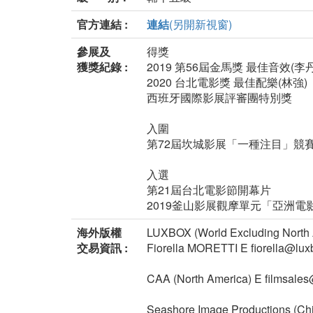
官方連結 :
連結
(另開新視窗)
參展及
得獎
獲獎紀錄 :
2019 第56屆金馬獎 最佳音效(
2020 台北電影獎 最佳配樂(林強)
西班牙國際影展評審團特別獎
入圍
第72屆坎城影展「一種注目」競
入選
第21屆台北電影節開幕片
2019釜山影展觀摩單元「亞洲電
海外版權
LUXBOX (World Excluding North A
交易資訊 :
Fiorella MORETTI E fiorella@lu
CAA (North America) E filmsale
Seashore Image Productions (Ch