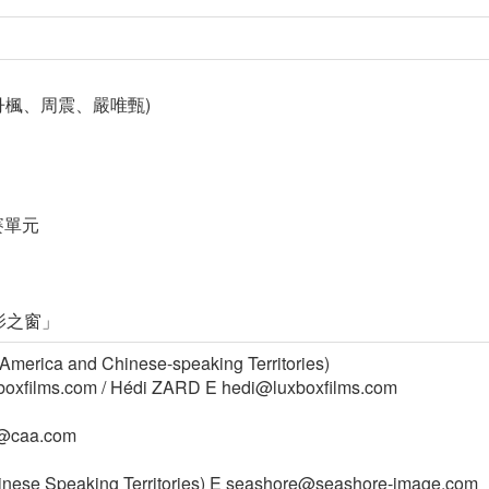
李丹楓、周震、嚴唯甄)
賽單元
影之窗」
merica and Chinese-speaking Territories)
xboxfilms.com / Hédi ZARD E hedi@luxboxfilms.com
s@caa.com
inese Speaking Territories) E seashore@seashore-image.com