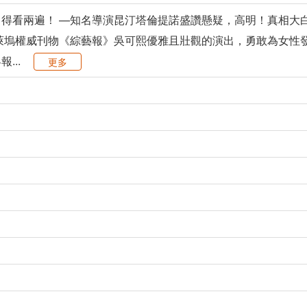
得看兩遍！ —知名導演昆汀塔倫提諾盛讚懸疑，高明！真相大白
萊塢權威刊物《綜藝報》吳可熙優雅且壯觀的演出，勇敢為女性發聲
...
更多