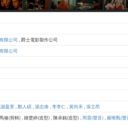
有限公司
, 爵士電影製作公司
有限公司
,
謝盈萱
,
鄭人碩
,
湯志偉
,
李李仁
,
黃尚禾
,
張立昂
 馬修(剪輯) , 鍾楚婷(造型) , 陳卓銘(造型) ,
周震(聲音)
,
嚴唯甄(聲