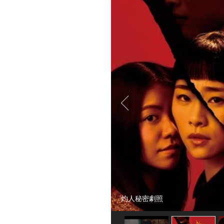
灼人秘密劇照