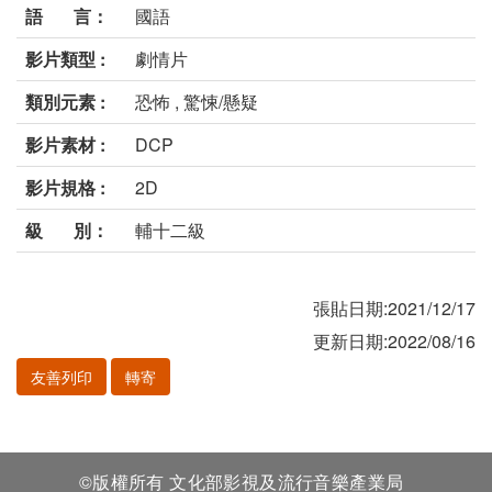
語 言：
國語
影片類型 :
劇情片
類別元素 :
恐怖 , 驚悚/懸疑
影片素材 :
DCP
影片規格 :
2D
級 別：
輔十二級
張貼日期:2021/12/17
更新日期:2022/08/16
友善列印
轉寄
©版權所有 文化部影視及流行音樂產業局