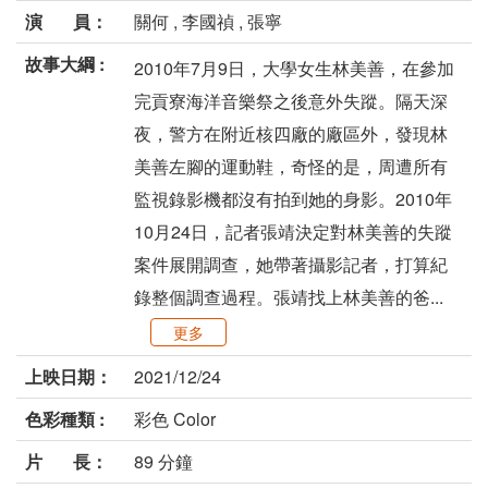
演 員：
關何 , 李國禎 , 張寧
故事大綱 :
2010年7月9日，大學女生林美善，在參加
完貢寮海洋音樂祭之後意外失蹤。隔天深
夜，警方在附近核四廠的廠區外，發現林
美善左腳的運動鞋，奇怪的是，周遭所有
監視錄影機都沒有拍到她的身影。2010年
10月24日，記者張靖決定對林美善的失蹤
案件展開調查，她帶著攝影記者，打算紀
錄整個調查過程。張靖找上林美善的爸...
更多
上映日期：
2021/12/24
色彩種類 :
彩色 Color
片 長：
89 分鐘