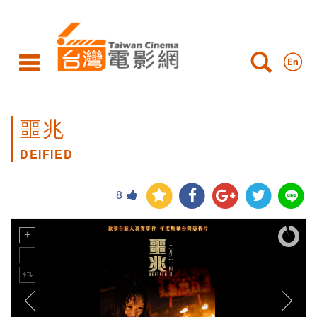
噩兆
DEIFIED
8